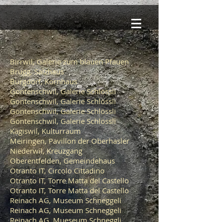
Birrwil, Galerie zum blauen Pfauen
Brugg, Salzhaus
Burgdorf, Kornhaus
Gontenschwil, Galerie Schlössli
Gontenschwil, Galerie Schlössli
Gontenschwil, Galerie Schlössli
Gontenschwil, Galerie Schlössli
Kägiswil, Kulturraum
Meiringen, Pavillon der Oberhasler
Niederwil, Kreuzgang
Oberentfelden, Gemeindehaus
Otranto IT, Circolo Cittadino
Otranto IT, Torre Matta del Castello
Otranto IT, Torre Matta del Castello
Reinach AG, Museum Schneggeli
Reinach AG, Museum Schneggeli
Reinach AG, Mueseum Schneggli