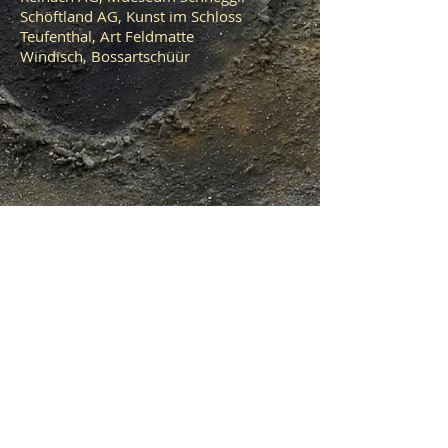
Schöftland AG, Kunst im Schloss
Teufenthal, Art Feldmatte
Windisch, Bossartschüür